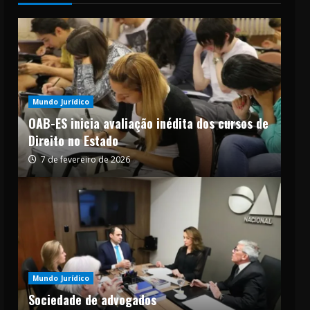
Mundo Jurídico
OAB-ES inicia avaliação inédita dos cursos de
Direito no Estado
7 de fevereiro de 2026
Mundo Jurídico
Sociedade de advogados